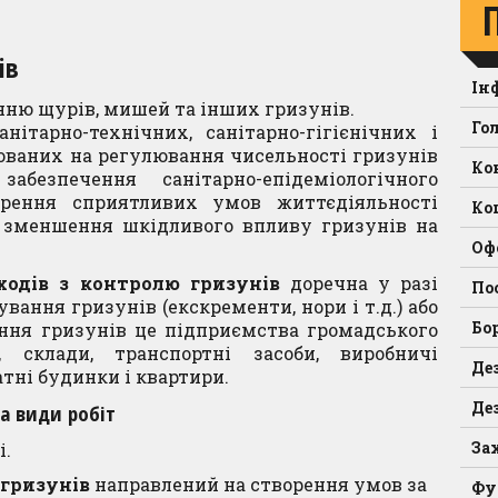
ів
Ін
нню щурів, мишей та інших гризунів.
Го
нітарно-технічних, санітарно-гігієнічних і
ованих на регулювання чисельності гризунів
Ко
безпечення санітарно-епідеміологічного
орення сприятливих умов життєдіяльності
Ко
зменшення шкідливого впливу гризунів на
Оф
ходів з контролю гризунів
доречна у разі
По
вання гризунів (екскременти, нори і т.д.) або
Бо
ання гризунів це підприємства громадського
, склади, транспортні засоби, виробничі
Де
атні будинки і квартири.
Де
ва види робіт
За
і.
 гризунів
направлений на створення умов за
Фу