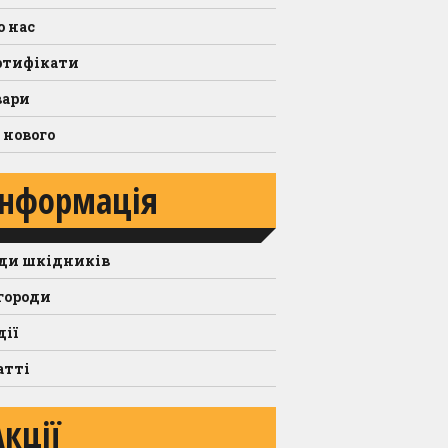
о нас
ртифікати
вари
 нового
Інформація
ди шкідників
городи
дії
атті
Акції