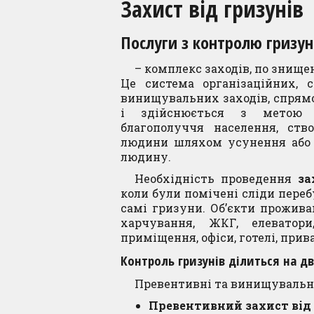
Захист від гризунів
Послуги з контролю гризун
– комплекс заходів, по знище
Це система організаційних, са
винищувальних заходів, спрям
і здійснюється з метою за
благополуччя населення, ств
людини шляхом усунення або 
людину.
Необхідність проведення
за
коли були помічені сліди перебу
самі гризуни. Об’єкти прожив
харчування, ЖКГ, елеватори
приміщення, офіси, готелі, прив
Контроль гризунів ділиться на д
Превентивні та винищувальн
Превентивний захист від