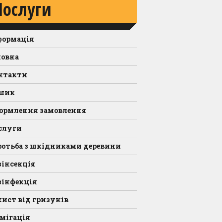
Послуги
формація
ловна
нтакти
шик
ормлення замовлення
слуги
ротьба з шкідниками деревини
зінсекція
зінфекція
хист від гризунів
мігація