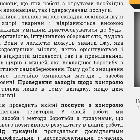
млюючи, що при роботі з отрутами необхідно
к виконавцям, так і одержувачам послуги.
жлива і певною мірою складна, оскільки щурі
итрі тварини і відрізняються високою
альним умінням пристосовуватися до будь-
ерливістю, інтуїтивною обережністю, чудово
 Вони з легкістю можуть знайти їжу, яка
одоступних місцях, легко орієнтуються і
 відкритій місцевості, так і в приміщеннях.
ть щурів і мишей, яка ускладнює боротьбу з
стинкт самозбереження. Тому до їх знищення
ливо, постійно змінюючи методи і засоби
роєнні.
Проведення заходів щодо контролю
тільки лише в тому випадку, якщо цим
формується
Професійна пастка Mr. Catch
хівці.
, на час
(Містер Кетч) для платтяної молі
(
ів проводить якісні
послуги з контролю
я
з екстра сильним феромоном 4
т
еглих територій. У своїй роботі ми
шт.
н
, засоби і методи боротьби з гризунами, що
Читати далі
вого позитивного результату в нашій роботі.
ИК
ід гризунів
проводяться досвідченими
професійних і високоефективних сучасних