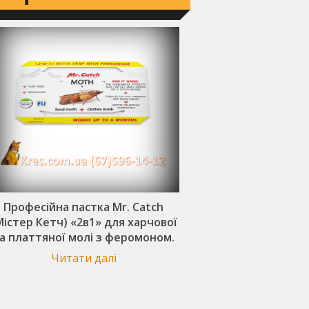
Професійна пастка Mr. Catch
Mr. Catch (Мі
Містер Кетч) «2в1» для харчової
Професійна пастка
а платтяної молі з феромоном.
атракта
Читати далі
Читати 