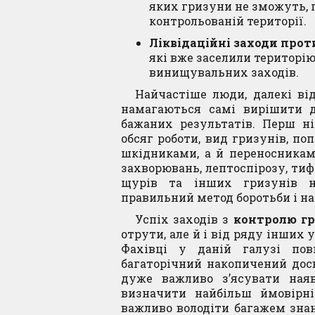
яких гризуни не зможуть, 
контрольованій території.
Ліквідаційні заходи прот
які вже заселили територі
винищувальних заходів.
Найчастіше люди, далекі в
намагаються самі вирішити д
бажаних результатів. Перш ні
обсяг роботи, вид гризунів, по
шкідниками, а й переносникам
захворювань, лептоспірозу, ти
щурів та інших гризунів не
правильний метод боротьби і на
Успіх заходів з
контролю гр
отрути, але й і від ряду інших 
Фахівці у даній галузі пов
багаторічний накопичений досв
дуже важливо з’ясувати ная
визначити найбільш ймовірні
важливо володіти багажем знань