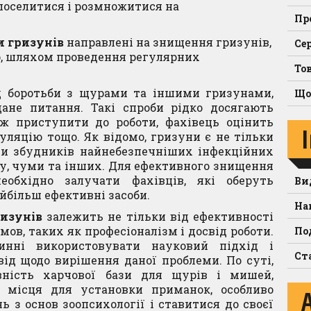
поселитися і розмножитися на
Пр
и гризунів
направлені на знищення гризунів,
Се
ю, шляхом проведення регулярних
То
ід боротьби з щурами та іншими гризунами,
Що
ане питання. Такі спроби рідко досягають
ж приступити до роботи, фахівець оцінить
пуляцію тощо. Як відомо, гризуни є не тільки
и збудників найнебезпечніших інфекційних
фу, чуми та інших. Для ефективного знищення
обхідно залучати фахівців, які оберуть
Ви
йбільш ефективні засоби.
На
изунів
залежить не тільки від ефективності
умов, таких як професіоналізм і досвід роботи.
По
инні використовувати науковий підхід і
Ст
ід щодо вирішення даної проблеми. По суті,
вність харчової бази для щурів і мишей,
 місця для установки приманок, особливо
 з основ зоопсихології і ставитися до своєї