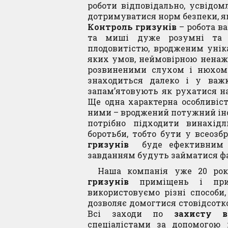
роботи відповідально, усвідо
дотримуватися норм безпеки, я
Контроль гризунів
– робота ва
та миші дуже розумні та х
плодовитістю, вродженим унік
яких умов, неймовірною ненаж
розвиненими слухом і нюхом.
знаходиться далеко і у важк
запам’ятовують як рухатися на
Ще одна характерна особливіс
ними – вроджений потужний ін
потрібно підходити винахід
боротьби, тобто бути у всеозб
гризунів
буде ефективним 
LED Ціна товару формується
DUO LED Ціна товару 
завданням будуть займатися фа
дносно курсу Євро, на час
відносно курсу Євро
Наша компанія уже 20 рок
розмитнення
розмитненн
гризунів
приміщень і прил
8,340.00
грн
20,520.00
гр
використовуємо різні способи
дозволяє домогтися стовідсотко
ДОДАТИ У КОШИК
ДОДАТИ У КОШ
Всі заходи по
захисту в
спеціалістами за допомогою 