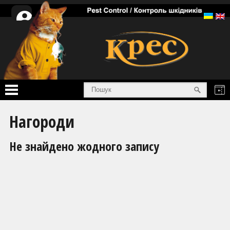
Особистий
кабінет
Головна
Нагороди
Послуги
Не знайдено жодного запису
Товари
Інформація
Про нас
Сертифікати