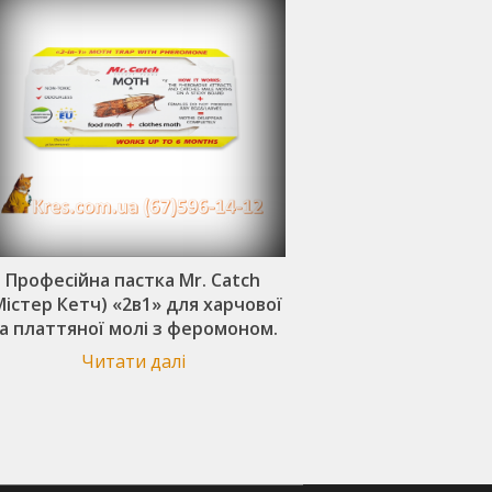
Професійна пастка Mr. Catch
Mr. Catch (Мі
Містер Кетч) «2в1» для харчової
Професійна пастка
а платтяної молі з феромоном.
атракта
Читати далі
Читати 