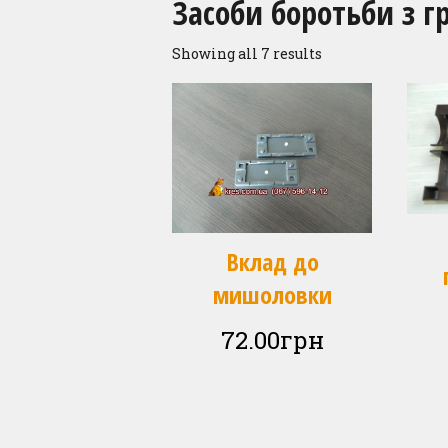
Засоби боротьби з 
Showing all 7 results
Вклад до
мишоловки
72.00
грн