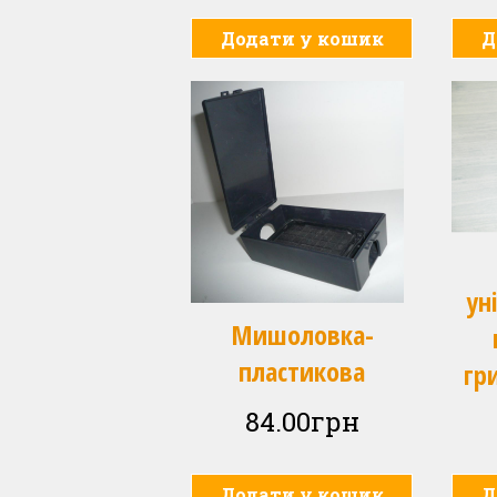
Додати у кошик
Д
ун
Мишоловка-
пластикова
гр
84.00
грн
Додати у кошик
Д