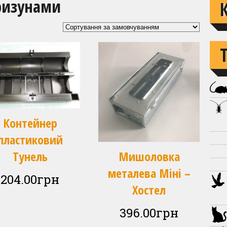
гризунами
Контейнер
пластиковий
Тунель
Мишоловка
металева Міні –
204.00
грн
Хостел
396.00
грн