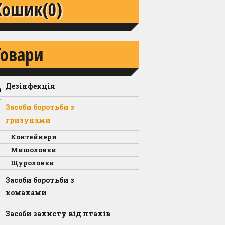
Кошик
(0)
Товари
Дезінфекція
Дезінфекційні засоби
Засоби боротьби з
Засоби індивідуального
гризунами
захисту
Контейнери
Мишоловки
Щуроловки
Засоби боротьби з
комахами
Засоби захисту від птахів