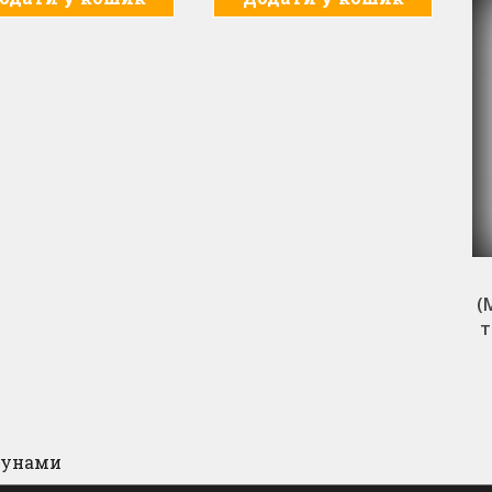
формується
Професійна пастка Mr. Catch
, на час
(Містер Кетч) для платтяної молі
(
я
з екстра сильним феромоном 4
т
шт.
н
Читати далі
ИК
изунами