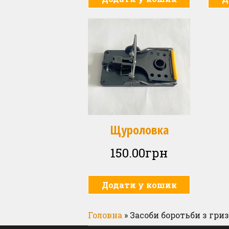
Щуроловка
LED Ціна товару формується
DUO LED Ціна товару 
дносно курсу Євро, на час
відносно курсу Євро
150.00
грн
розмитнення
розмитненн
8,340.00
грн
20,520.00
гр
Додати у кошик
ДОДАТИ У КОШИК
ДОДАТИ У КОШ
Головна
»
Засоби боротьби з гр