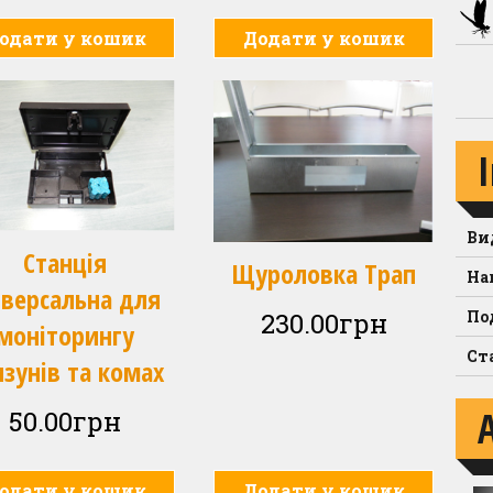
одати у кошик
Додати у кошик
Ви
Станція
Щуроловка Трап
На
іверсальна для
230.00
грн
По
моніторингу
Ст
изунів та комах
50.00
грн
одати у кошик
Додати у кошик