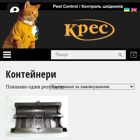
Особистий
кабінет
Головна
Контейнери
Послуги
Показано один результат
Товари
Інформація
Про нас
Сертифікати