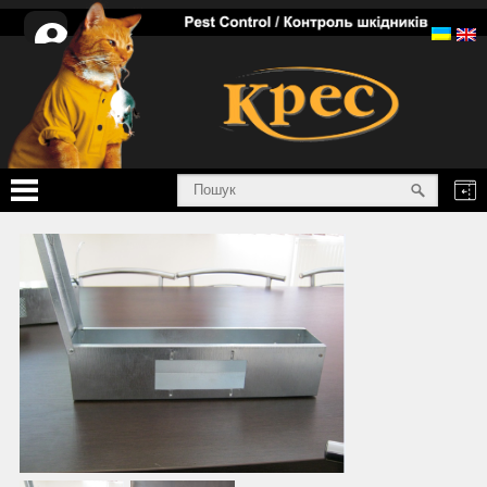
Особистий
кабінет
Головна
Послуги
Товари
Інформація
Про нас
Сертифікати