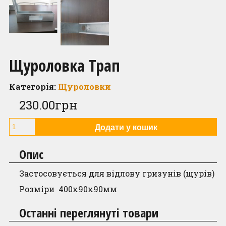
Контакти
Щуроловка Трап
Категорія:
Щуроловки
230.00
грн
Щуроловка
Додати у кошик
Трап
quantity
Опис
Застосовується для відлову гризунів (щурів)
Розміри 400х90х90мм
Останні переглянуті товари