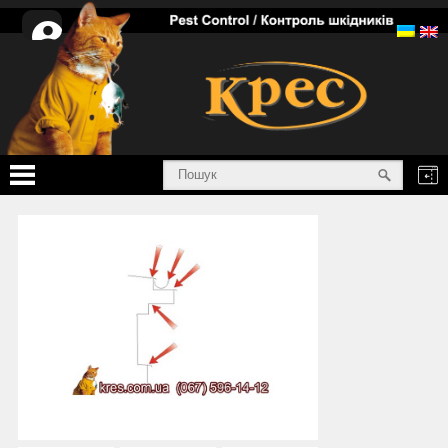
Особистий
кабінет
Головна
Послуги
Товари
Інформація
Про нас
Сертифікати