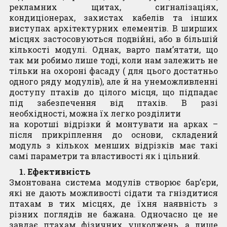
рекламних щитах, сигналізаціях,
кондиціонерах, захистах кабелів та інших
виступах архітектурних елементів. В ширших
Професійна
місцях застосовуються подвійні, або в більшій
Trio LED Ціна
DUO LED Ціна
пастка Mr.
кількості модулі. Однак, варто пам’ятати, що
товару
товару
Catch (Містер
так ми робимо лише тоді, коли нам залежить не
формується
формується
Кетч) для
тільки на охороні фасаду ( для цього достатньо
відносно курсу
відносно курсу
платтяної молі
одного ряду модулів), але й на унеможливленні
Євро, на час
Євро, на час
з екстра
доступу птахів до цілого місця, що підпадає
розмитнення
розмитнення
сильним
під забезпечення від птахів. В разі
феромоном 4
необхідності, можна їх легко розділити
8,340.00
грн
20,520.00
грн
шт.
на коротші відрізки й монтувати на арках –
ДОДАТИ У
ДОДАТИ У
після прикріплення до основи, складений
Читати далі
КОШИК
КОШИК
модуль з кількох менших відрізків має такі
самі параметри та властивості як і цільний.
1. Ефективність
Змонтована система модулів створює бар’єри,
які не дають можливості сідати та гніздитися
птахам в тих місцях, де їхня наявність з
різних поглядів не бажана. Одночасно це не
завдає птахам фізичних ушкоджень, a лише