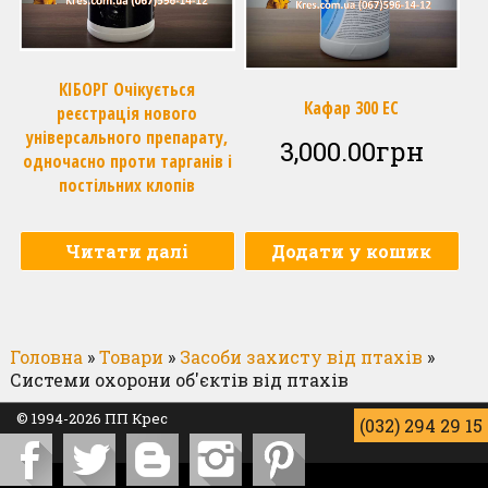
КІБОРГ Очікується
Кафар 300 ЕС
реєстрація нового
універсального препарату,
3,000.00
грн
одночасно проти тарганів і
постільних клопів
Читати далі
Додати у кошик
Головна
»
Товари
»
Засоби захисту від птахів
»
Системи охорони об'єктів від птахів
© 1994-2026
ПП Крес
(032) 294 29 15