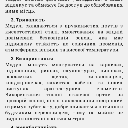
відлякує та обмежує їм доступ до облюбованих
ними місць.
2. Тривалість
Модулі складаються з пружинистих прутів з
кислотостійкої сталі, змонтованих на міцній
полімерній безколірній основі, яка має
підвищену стійкість до сонячних променів,
атмосферних впливів та високої температури.
3. Використання
Модулі можуть монтуватися на карнизах,
підвіконнях, ринвах, скульптурах, вивісках,
рекламних щитах, сигналізаціях,
кондиціонерах, захистах кабелів та інших
виступах архітектурних елементів.
Використання тонкої сталевої щітки на
прозорій основі, після наклеювання колір який
отримує субстрату, добре зливається оптично з
будь-яким середовищем, тому їх майже не
видно з відстані в кілька метрів.
4. Невибагливість