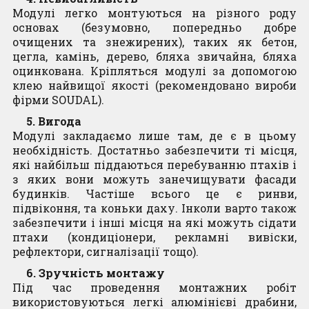
Модулі легко монтуються на різного роду
основах (безумовно, попередньо добре
очищених та знежирених), таких як бетон,
цегла, камінь, дерево, бляха звичайна, бляха
оцинкована. Кріпляться модулі за допомогою
клею найвищої якості (рекомендовано вироби
фірми SOUDAL).
5. Вигода
Модулі закладаємо лише там, де є в цьому
необхідність. Достатньо забезпечити ті місця,
які найбільш піддаються перебуванню птахів і
з яких вони можуть занечищувати фасади
будинків. Частіше всього це є ринви,
підвіконня, та коньки даху. Інколи варто також
забезпечити і інші місця на які можуть сідати
птахи (кондиціонери, рекламні вивіски,
рефлектори, сигналізації тощо).
6. Зручність монтажу
Під час проведення монтажних робіт
використовуються легкі алюмінієві драбини,