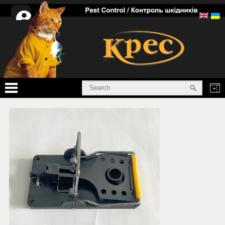
Personal
cabinet
Home
Services
Products
Info
About
Certificates