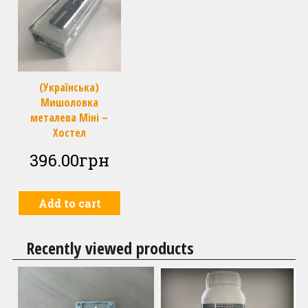
(Українська)
Мишоловка
металева Міні –
Хостел
396.00
грн
Add to cart
Recently viewed products