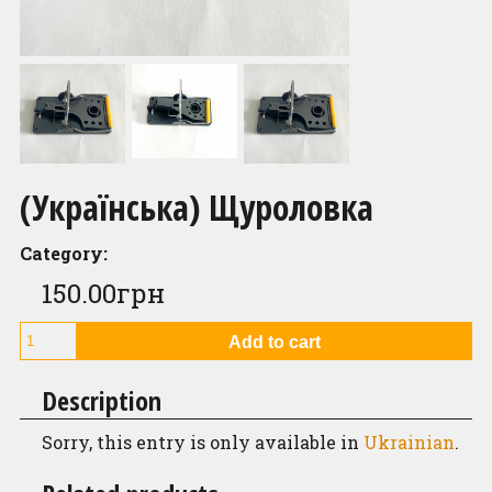
Contacts
(Українська) Щуроловка
Category:
150.00
грн
(Українська)
Add to cart
Щуроловка
quantity
Description
Sorry, this entry is only available in
Ukrainian
.