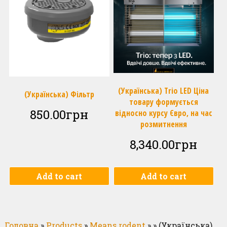
(Українська) Trio LED Ціна
(Українська) Фільтр
товару формується
850.00
грн
відносно курсу Євро, на час
розмитнення
8,340.00
грн
Add to cart
Add to cart
Головна
»
Products
»
Means rodent
»
»
(Українська)