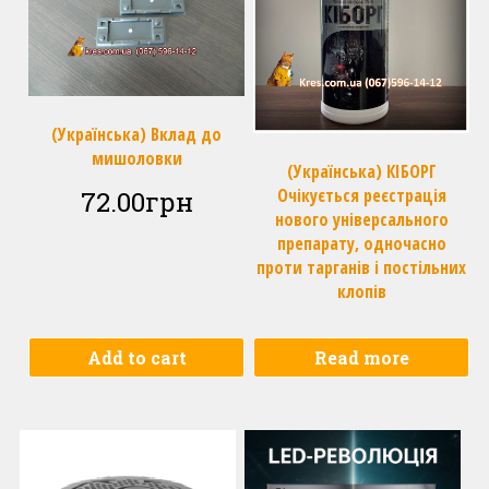
(Українська) Вклад до
мишоловки
(Українська) КІБОРГ
Очікується реєстрація
72.00
грн
нового універсального
препарату, одночасно
проти тарганів і постільних
клопів
Add to cart
Read more