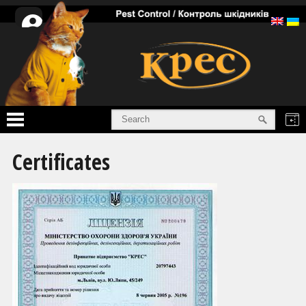
Personal
cabinet
Home
Certificates
Services
Products
Info
About
Certificates