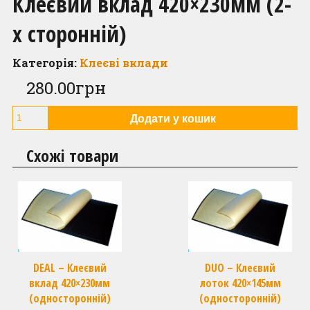
Клеєвий вклад 420×230мм (2-
х сторонній)
Контакти
Категорія:
Клеєві вклади
280.00
грн
DEAL
Додати у кошик
-
Клеєвий
Схожі товари
вклад
420x230мм
(2-
х
сторонній)
quantity
DEAL – Клеєвий
DUO – Клеєвий
вклад 420×230мм
лоток 420×145мм
(односторонній)
(односторонній)