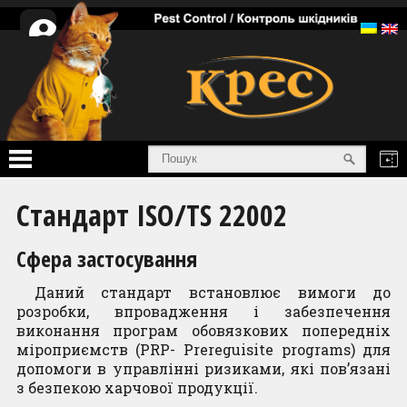
Особистий
кабінет
Головна
Стандарт ISO/TS 22002
Послуги
Сфера застосування
Товари
Даний стандарт встановлює вимоги до
розробки, впровадження і забезпечення
Інформація
виконання програм обовязкових попередніх
міроприємств (PRP- Prereguisite programs) для
Про нас
допомоги в управлінні ризиками, які пов’язані
з безпекою харчової продукції.
Сертифікати