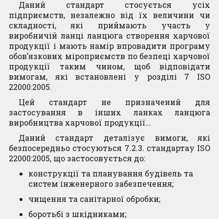
Професійна
Даний стандарт стосується усіх
Trio LED Ціна
DUO LED Ціна
пастка Mr.
підприємств, незалежно від їх величини чи
Контакти
товару
товару
Catch (Містер
складності, які приймають участь у
формується
формується
Кетч) для
виробничій ланці ланцюга створення харчової
відносно курсу
відносно курсу
продукції і мають намір впровадити програму
платтяної молі
Євро, на час
Євро, на час
обов’язкових міроприємств по безпеці харчової
з екстра
розмитнення
розмитнення
продукції таким чином, щоб відповідати
сильним
вимогам, які встановлені у розділі 7 ISO
феромоном 4
8,340.00
грн
20,520.00
грн
22000:2005.
шт.
ДОДАТИ У
ДОДАТИ У
Цей стандарт не призначений для
Читати далі
КОШИК
КОШИК
застосування в інших ланках ланцюга
виробництва харчової продукції…
Даний стандарт деталізує вимоги, які
безпосередньо стосуються 7.2.3. стандартау ISO
22000:2005, що застосовується до:
конструкції та планування будівель та
систем інженерного забезпечення;
чищення та санітарної обробки;
боротьбі з шкідниками;