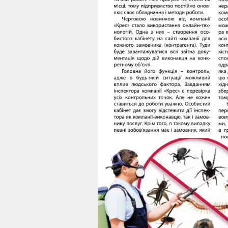
LED Ціна товару формується
DUO LED Ціна товару 
дносно курсу Євро, на час
відносно курсу Євро
розмитнення
розмитненн
8,340.00
грн
20,520.00
гр
ДОДАТИ У КОШИК
ДОДАТИ У КОШ