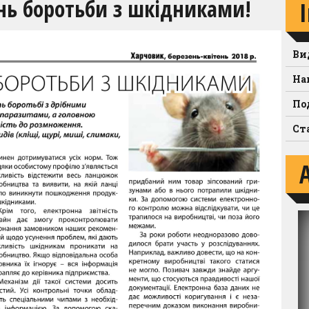
ень боротьби з шкідниками!
Ви
На
По
Ст