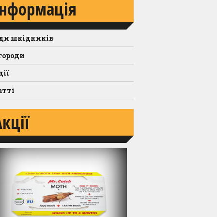
Інформація
ди шкідників
городи
дії
атті
Акції