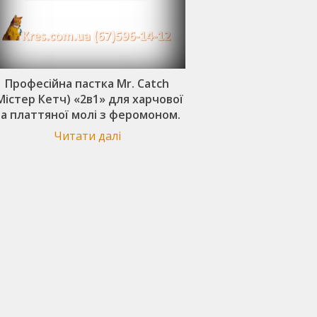
Професійна пастка Mr. Catch
Mr. Catch (Мі
Містер Кетч) «2в1» для харчової
Професійна пастка
а платтяної молі з феромоном.
атракта
Читати далі
Читати 