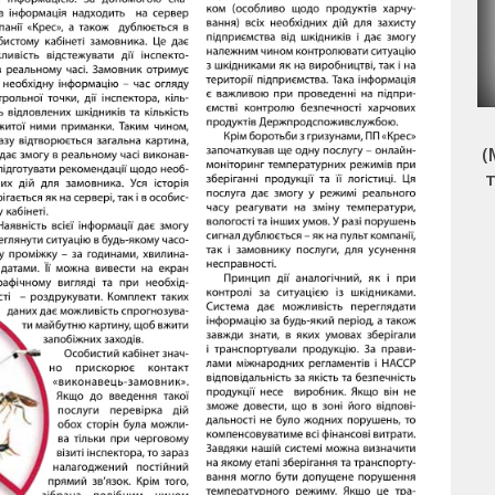
формується
Професійна пастка Mr. Catch
, на час
(Містер Кетч) для платтяної молі
(
я
з екстра сильним феромоном 4
т
шт.
н
Читати далі
ИК